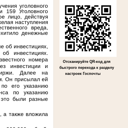
учения уголовного
и 159 Уголовного
ое лицо, действуя
желая наступления
ственного вреда,
охитило денежные
е об инвестициях,
об инвестициях.
звестного номера
Отсканируйте QR-код для
рез инвестиции и
быстрого перехода к разделу
биржи. Далее на
настроек Госпочты
м. Он присылал ей
 по его указанию
нса по указанию
 это были разные
, а также вложила