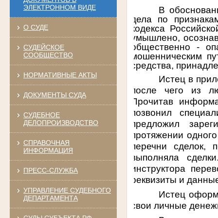
ЭЛЕКТРОННОМ ВИДЕ
В обоснован
дела по признака
кодекса Российско
О СУДЕ
умышлено, осознав
общественно - оп
СУДЕЙСКОЕ
мошенническим пу
СООБЩЕСТВО
средства, принадле
НОРМАТИВНЫЕ АКТЫ
Истец в при
после чего из л
ДОКУМЕНТЫ СУДА
Прочитав информа
позвонил специал
СУДЕБНОЕ
предложил зарег
ДЕЛОПРОИЗВОДСТВО
протяжении одного
СПРАВОЧНАЯ
перечни сделок, 
ИНФОРМАЦИЯ
выполняла сделк
инструктора пере
ПРЕСС-СЛУЖБА
реквизиты и данные
УПРАВЛЕНИЕ СУДЕБНОГО
Истец оформ
ДЕПАРТАМЕНТА
свои личные денеж
СУДЫ СУБЪЕКТА РФ