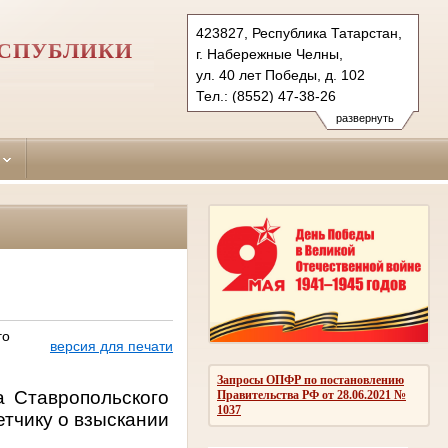
423827, Республика Татарстан,
ЕСПУБЛИКИ
г. Набережные Челны,
ул. 40 лет Победы, д. 102
Тел.: (8552) 47-38-26
naberezhno-
развернуть
chelninsky.tat@sudrf.ru
го
версия для печати
Запросы ОПФР по постановлению
а Ставропольского
Правительства РФ от 28.06.2021 №
1037
етчику о взыскании