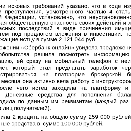
ии исковых требований указано, что
в ходе из
м преступления, усмотренного частью 4 стать
й Федерации, установлено, что неустановленн
ая общественную опасность своих действий и 
асных последствий в виде причинения имуще
тем под предлогом вложения в
инвестиции, п
жащие истцу в сумме 2 121 044 руб.
ложении «Сбербанк онлайн» увидела предложени
юбопытства решила посмотреть информацию 
цию, ей сразу на мобильный телефон с неи
ист, который стал предлагать заработок че
истрироваться на платформе брокерской 
 месяца она активно вела работу с инструкторо
после чего истец заходила на платформу и
и. Денежные средства для пополнения бала
водила по данным им реквизитам (каждый раз
 лиц получателей).
ила 2 кредита на общую сумму 259 000 рублей
ные средства в сумме 100 000 рублей.