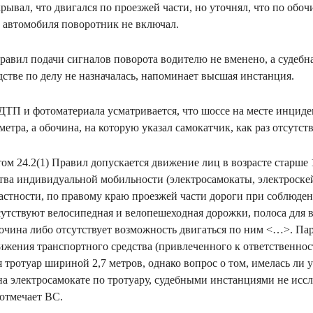
ывал, что двигался по проезжей части, но уточнял, что по обоч
ь автомобиля поворотник не включал.
авил подачи сигналов поворота водителю не вменено, а судебн
дстве по делу не назначалась, напоминает высшая инстанция.
 ДТП и фотоматериала усматривается, что шоссе на месте инцид
етра, а обочина, на которую указал самокатчик, как раз отсутств
том 24.2(1) Правил допускается движение лиц в возрасте старше
тва индивидуальной мобильности (электросамокаты, электроске
 частности, по правому краю проезжей части дороги при соблюд
утствуют велосипедная и велопешеходная дорожки, полоса для в
очина либо отсутствует возможность двигаться по ним <…>. Па
вижения транспортного средства (привлеченного к ответственнос
 тротуар шириной 2,7 метров, однако вопрос о том, имелась ли 
на электросамокате по тротуару, судебными инстанциями не иссл
отмечает ВС.