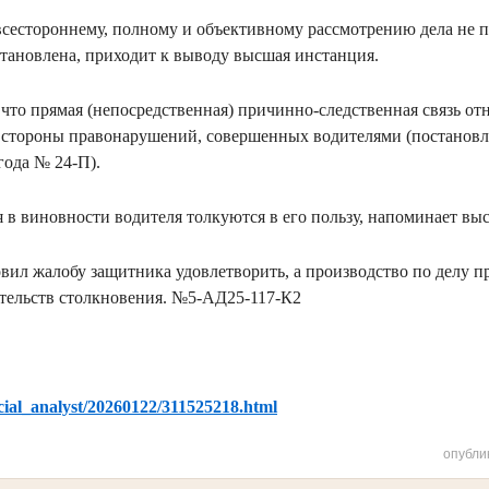
всестороннему, полному и объективному рассмотрению дела не 
установлена, приходит к выводу высшая инстанция.
что прямая (непосредственная) причинно-следственная связь от
 стороны правонарушений, совершенных водителями (постанов
года № 24-П).
в виновности водителя толкуются в его пользу, напоминает вы
вил жалобу защитника удовлетворить, а производство по делу пр
тельств столкновения. №5-АД25-117-К2
icial_analyst/20260122/311525218.html
опубли