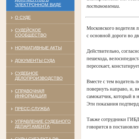
ЭЛЕКТРОННОМ ВИДЕ
постановлении.
О СУДЕ
Московского водителя л
СУДЕЙСКОЕ
СООБЩЕСТВО
с основной дороги во д
НОРМАТИВНЫЕ АКТЫ
Действительно, согласн
пешехода, велосипедист
ДОКУМЕНТЫ СУДА
пересекает, констатиру
СУДЕБНОЕ
ДЕЛОПРОИЗВОДСТВО
Вместе с тем водитель 
повернуть направо, и, в
СПРАВОЧНАЯ
ИНФОРМАЦИЯ
самокатчик, который в 
Эти показания подтверд
ПРЕСС-СЛУЖБА
Также сотрудники ГИБДД
УПРАВЛЕНИЕ СУДЕБНОГО
ДЕПАРТАМЕНТА
говорится в постановле
СУДЫ СУБЪЕКТА РФ