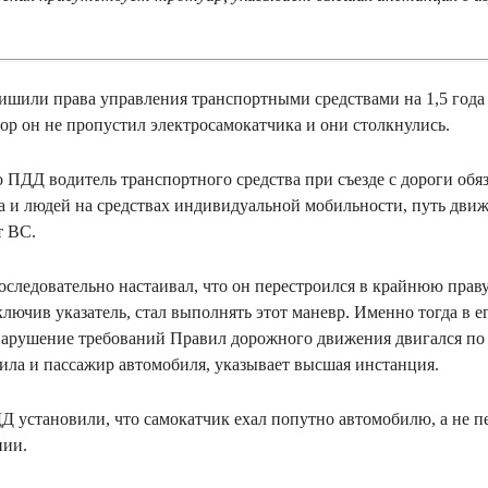
ишили права управления транспортными средствами на 1,5 года з
вор он не пропустил электросамокатчика и они столкнулись.
о ПДД водитель транспортного средства при съезде с дороги обя
а и людей на средствах индивидуальной мобильности, путь дви
ет ВС.
последовательно настаивал, что он перестроился в крайнюю прав
ключив указатель, стал выполнять этот маневр. Именно тогда в е
нарушение требований Правил дорожного движения двигался по 
ила и пассажир автомобиля, указывает высшая инстанция.
 установили, что самокатчик ехал попутно автомобилю, а не пе
нии.