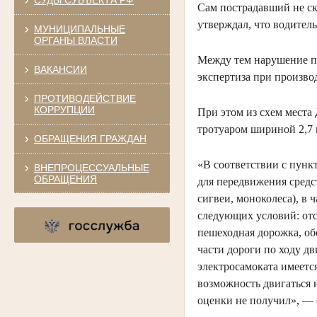
Сам пострадавший не скр
утверждал, что водител
МУНИЦИПАЛЬНЫЕ
ОРГАНЫ ВЛАСТИ
Между тем нарушение пр
ВАКАНСИИ
экспертиза при произво
ПРОТИВОДЕЙСТВИЕ
КОРРУПЦИИ
При этом из схем места
тротуаром шириной 2,7 м
ОБРАЩЕНИЯ ГРАЖДАН
«В соответствии с пунк
ВНЕПРОЦЕССУАЛЬНЫЕ
ОБРАЩЕНИЯ
для передвижения средс
сигвеи, моноколеса), в
следующих условий: отс
пешеходная дорожка, об
части дороги по ходу д
электросамоката имеется
возможность двигаться 
оценки не получил»,
—