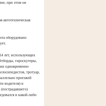
ине, при этом он
ая автотехническая
ента оборудовано
ует.
 14 лет, использующих
йтборды, гироскутеры,
ении одновременно
елосипедистов, тротуар,
раллельно проезжей
ти водителя) и
у (пострадавшего)
едовался и какой-либо