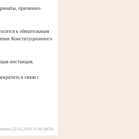
приняты, причинно-
носится к обязательным
ление Конституционного
сшая инстанция.
екратить в связи с
ковано 22.01.2026 14:36 (МСК)