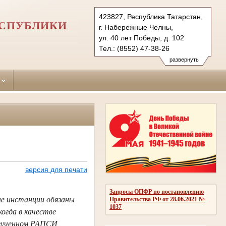
423827, Республика Татарстан,
ЕСПУБЛИКИ
г. Набережные Челны,
ул. 40 лет Победы, д. 102
Тел.: (8552) 47-38-26
naberezhno-
развернуть
chelninsky.tat@sudrf.ru
версия для печати
Запросы ОПФР по постановлению
ые инстанции обязаны
Правительства РФ от 28.06.2021 №
1037
когда в качестве
изученном РАПСИ