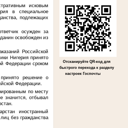
тративным исковым
ерия в специальное
данства, подлежащих
тветчик осужден за
жданин освобожден из
аказаний Российской
ики Нигерия принято
Отсканируйте QR-код для
ой Федерации сроком
быстрого перехода к разделу
настроек Госпочты
принято решение о
ийской Федерации.
рированным по месту
е значится, отбывал
рстан.
рстан иностранный
 лиц без гражданства