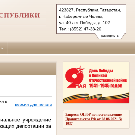
423827, Республика Татарстан,
ЕСПУБЛИКИ
г. Набережные Челны,
ул. 40 лет Победы, д. 102
Тел.: (8552) 47-38-26
naberezhno-
развернуть
chelninsky.tat@sudrf.ru
ия в
версия для печати
Запросы ОПФР по постановлению
циальное учреждение
Правительства РФ от 28.06.2021 №
1037
ежащих депортации за