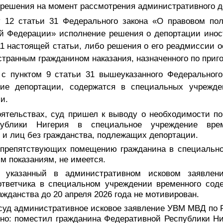
решения на момент рассмотрения административного д
у 12 статьи 31 Федерального закона «О правовом по
ой Федерации» исполнение решения о депортации иност
 11 настоящей статьи, либо решения о его реадмиссии 
транным гражданином наказания, назначенного по приго
 с пунктом 9 статьи 31 вышеуказанного Федерального
щие депортации, содержатся в специальных учрежде
и.
оятельствах, суд пришел к выводу о необходимости п
публики Нигерия в специальное учреждение врем
 и лиц без гражданства, подлежащих депортации.
 препятствующих помещению гражданина в специально
м показаниям, не имеется.
 указанный в административном исковом заявлен
ответчика в специальном учреждении временного сод
ажданства до 20 апреля 2026 года не мотивирован.
 суд административное исковое заявление УВМ МВД по 
чно: поместил гражданина Федеративной Республики Ни