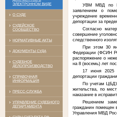
ЭЛЕКТРОННОМ ВИДЕ
УВМ МВД по Ре
заявлением о поме
О СУДЕ
учреждение временн
депортации за преде
СУДЕЙСКОЕ
Согласно мате
СООБЩЕСТВО
совершение уголовно
следственного изоля
НОРМАТИВНЫЕ АКТЫ
При этом 30 ян
ДОКУМЕНТЫ СУДА
Федерации (ФСИН Ро
распоряжение о неж
СУДЕБНОЕ
на 8 (восемь) лет п
ДЕЛОПРОИЗВОДСТВО
17 июня 2025 
депортации граждани
СПРАВОЧНАЯ
ИНФОРМАЦИЯ
По учетам ЦБДУ
жительства, по мес
ПРЕСС-СЛУЖБА
наказание в исправи
Решением заме
УПРАВЛЕНИЕ СУДЕБНОГО
ДЕПАРТАМЕНТА
гражданин помещен в
Управления МВД Росс
СУДЫ СУБЪЕКТА РФ