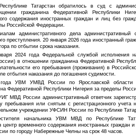
спублике Татарстан обратилось в суд с админис
щении гражданина Федеративной Республики Ниг
ого содержания иностранных граждан и лиц без граж
лы Российской Федерации.
риалам административного дела административный о
го преступления. 20 января 2026 года иностранный гра
тора по отбытии срока наказания.
варя 2024 года Федеральной службой исполнения н
ссии) в отношении гражданина Федеративной Республ
елательности его пребывания (проживания) в Российск
осле отбытия наказания до погашения судимости.
года УВМ УМВД России по Ярославской области 
на Федеративной Республики Нигерия за пределы Росс
ИГ МВД России административный ответчик зарегист
ту пребывания или снятым с регистрационного учета н
тельном учреждении УФСИН России по Республике Тата
стителя начальника УВМ МВД по Республике Тата
 центр временного содержания иностранных граждан и
ии по городу Набережные Челны на срок 48 часов.