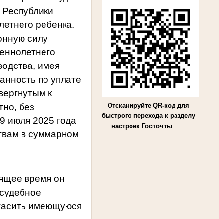
 Республики
летнего ребенка.
конную силу
шеннолетнего
водства, имея
анность по уплате
вергнутым к
тно, без
Отсканируйте QR-код для
быстрого перехода к разделу
9 июля 2025 года
настроек Госпочты
твам в суммар­ном
оящее время он
 судебное
огасить имеющуюся