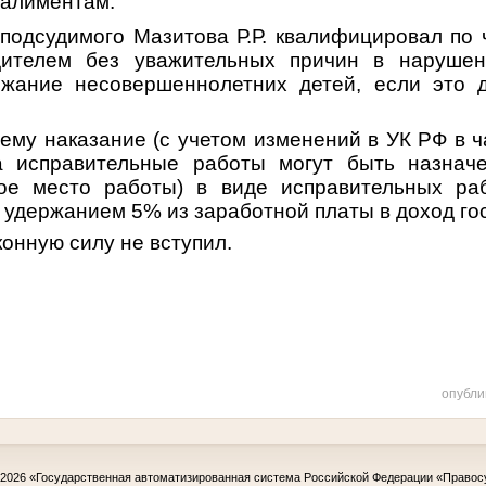
 алиментам.
подсудимого Мазитова Р.Р.
квалифицировал по ч
дителем без уважительных причин в наруше
ржание несовершеннолетних детей, если это 
л
ему
наказание
(с учетом изменений в УК РФ в ча
а исправительные работы могут быть назнач
ое место работы)
в виде исправительных ра
с удержанием 5% из заработной платы в доход го
конную силу не вступил.
опубли
-2026
«Государственная автоматизированная система Российской Федерации «Правос