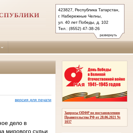
423827, Республика Татарстан,
ЕСПУБЛИКИ
г. Набережные Челны,
ул. 40 лет Победы, д. 102
Тел.: (8552) 47-38-26
naberezhno-
развернуть
chelninsky.tat@sudrf.ru
версия для печати
Запросы ОПФР по постановлению
Правительства РФ от 28.06.2021 №
1037
ое дело в
за мирового судьи