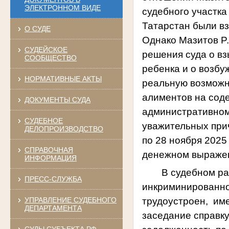
ЭЛЕКТРОННОМ ВИДЕ
судебного участк
Татарстан были в
О СУДЕ
Однако Мазитов
P
СУДЕЙСКОЕ
решения суда о в
СООБЩЕСТВО
ребенка и о возбу
НОРМАТИВНЫЕ АКТЫ
реальную возможн
алиментов на соде
ДОКУМЕНТЫ СУДА
административному
СУДЕБНОЕ
уважительных прич
ДЕЛОПРОИЗВОДСТВО
по 28 ноября 2025
СПРАВОЧНАЯ
денежном выражен
ИНФОРМАЦИЯ
В судебном ра
ПРЕСС-СЛУЖБА
инкриминированно
трудоустроен, име
УПРАВЛЕНИЕ СУДЕБНОГО
ДЕПАРТАМЕНТА
заседание справку
СУДЫ СУБЪЕКТА РФ