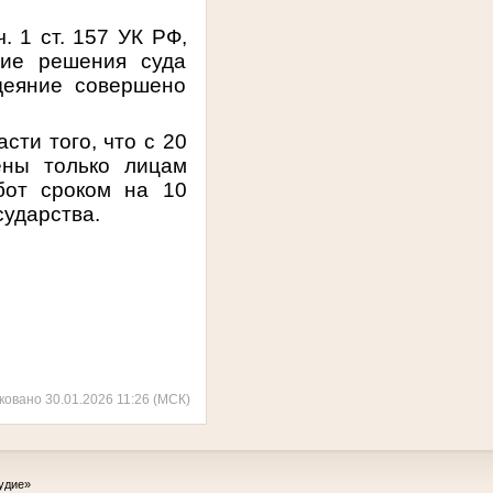
. 1 ст. 157 УК РФ,
ние решения суда
деяние совершено
сти того, что с 20
ены только лицам
бот сроком на 10
сударства.
ковано 30.01.2026 11:26 (МСК)
удие»