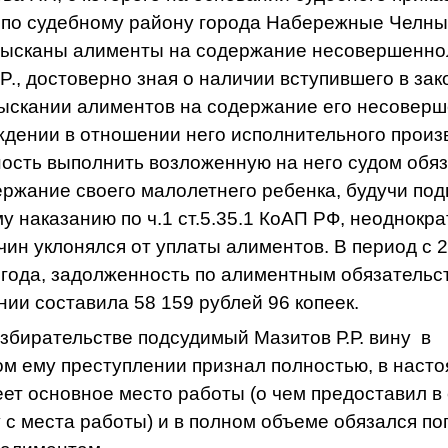
а по судебному району города Набережные Челны
зысканы алименты на содержание несовершенно
.
P
., достоверно зная о наличии вступившего в за
зыскании алиментов на содержание его несовер
ждении в отношении него исполнительного произ
ость выполнить возложенную на него судом обяз
ржание своего малолетнего ребенка, будучи под
 наказанию по ч.1 ст.5.35.1 КоАП РФ, неоднокра
ин уклонялся от уплаты алиментов. В период с 2
 года, задолженность по алиментным обяза­тельс
ии составила 58 159 рублей 96 копеек.
збирательстве подсудимый Мазитов Р.Р
.
вину в
м ему преступлении признал полностью, в наст
ет основное место работы (о чем предоставил в
 с места работы) и в полном объеме обязался п