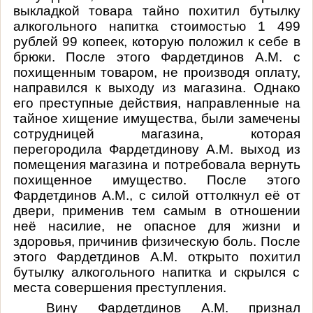
выкладкой товара тайно похитил бутылку
алкогольного напитка стоимостью 1 499
рублей 99 копеек, которую положил к себе в
брюки. После этого Фардетдинов А.М. с
похищенным товаром, не производя оплату,
направился к выходу из магазина. Однако
его преступные действия, направленные на
тайное хищение имущества, были замечены
сотрудницей магазина, которая
перегородила Фардетдинову А.М. выход из
помещения магазина и потребовала вернуть
похищенное имущество. После этого
Фардетдинов А.М., с силой оттолкнул её от
двери, применив тем самым в отношении
неё насилие, не опасное для жизни и
здоровья, причинив физическую боль. После
этого Фардетдинов А.М. открыто похитил
бутылку алкогольного напитка и скрылся с
места совершения преступления.
Вину Фардетдинов А.М. признал