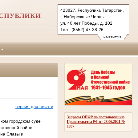
423827, Республика Татарстан,
ЕСПУБЛИКИ
г. Набережные Челны,
ул. 40 лет Победы, д. 102
Тел.: (8552) 47-38-26
naberezhno-
развернуть
chelninsky.tat@sudrf.ru
версия для печати
Запросы ОПФР по постановлению
ком городском суде
Правительства РФ от 28.06.2021 №
1037
ственной войне.
ена Славы и