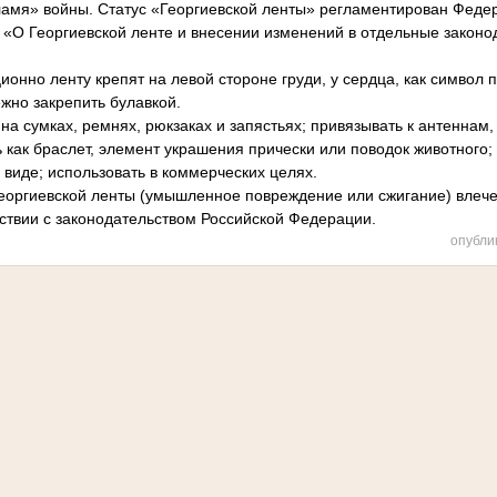
амя» войны. Статус «Георгиевской ленты» регламентирован Феде
З «О Георгиевской ленте и внесении изменений в отдельные законо
онно ленту крепят на левой стороне груди, у сердца, как символ 
жно закрепить булавкой.
а сумках, ремнях, рюкзаках и запястьях; привязывать к антеннам,
 как браслет, элемент украшения прически или поводок животного; 
виде; использовать в коммерческих целях.
еоргиевской ленты (умышленное повреждение или сжигание) влече
тствии с законодательством Российской Федерации.
опубли