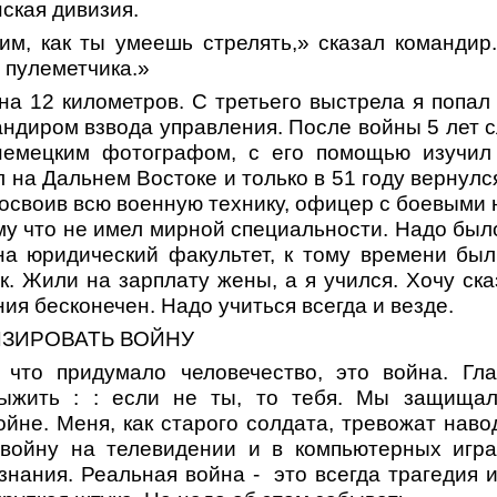
ская дивизия.
им, как ты умеешь стрелять,» сказал командир
 пулеметчика.»
на 12 километров. С третьего выстрела я попал 
ндиром взвода управления. После войны 5 лет 
немецким фотографом, с его помощью изучил
 на Дальнем Востоке и только в 51 году вернул
 освоив всю военную технику, офицер с боевыми 
ому что не имел мирной специальности. Надо был
на юридический факультет, к тому времени был
. Жили на зарплату жены, а я учился. Хочу ск
ия бесконечен. Надо учиться всегда и везде.
ИЗИРОВАТЬ ВОЙНУ
 что придумало человечество, это война. Гл
выжить : : если не ты, то тебя. Мы защища
ойне. Меня, как старого солдата, тревожат нав
 войну на телевидении и в компьютерных игра
нания. Реальная война - это всегда трагедия 