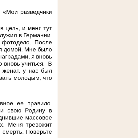
. «Мои разведчики
в цель, и меня тут
служил в Германии.
 фотодело. После
ся домой. Мне было
наградами, я вновь
о вновь учиться. В
 женат, у нас был
азать молодым, что
авное ее правило
ли свою Родину в
однившие массовое
х. Меня тревожит
и смерть. Поверьте