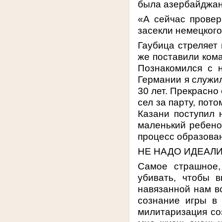
была азербайджан
«А сейчас провер
засекли немецкого
Гаубица стреляет 
же поставили кома
Познакомился с 
Германии я служил
30 лет. Прекрасно
сел за парту, пот
Казани поступил 
маленький ребенок
процесс образован
НЕ НАДО ИДЕАЛ
Самое страшное,
убивать, чтобы 
навязанной нам в
сознание игры в
милитаризация соз