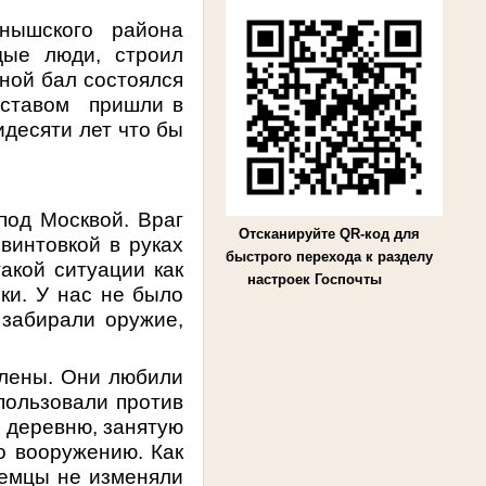
нышского района
дые люди, строил
кной бал состоялся
составом пришли в
десяти лет что бы
под Москвой. Враг
Отсканируйте QR-код для
винтовкой в руках
быстрого перехода к разделу
акой ситуации как
настроек Госпочты
ки. У нас не было
 забирали оружие,
лены. Они любили
пользовали против
ь деревню, занятую
о вооружению. Как
Немцы не изменяли