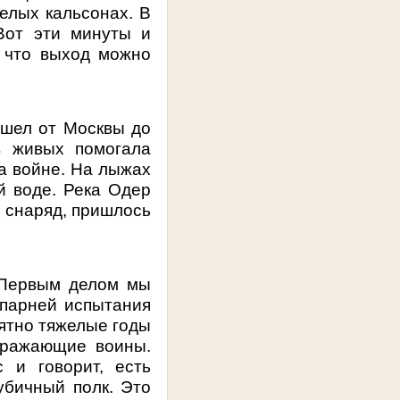
елых кальсонах. В
Вот эти минуты и
 что выход можно
ошел от Москвы до
в живых помогала
на войне. На лыжах
й воде. Река Одер
л снаряд, пришлось
. Первым делом мы
 парней испытания
оятно тяжелые годы
бражающие воины.
 и говорит, есть
аубичный полк. Это