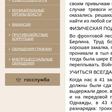
своим привычкам 
случае тревоги 
МУНИЦИПАЛЬНЫЕ
ОРГАНЫ ВЛАСТИ
оказались решаю
найти из любой си
ВАКАНСИИ
ФИЗИЧЕСКАЯ ПО
ПРОТИВОДЕЙСТВИЕ
Во фронтовой пес
КОРРУПЦИИ
Берлина. Труд б
хорошая закалка, 
ОБРАЩЕНИЯ ГРАЖДАН
проникали в тыл 
тогда была шире В
ВНЕПРОЦЕССУАЛЬНЫЕ
ОБРАЩЕНИЯ
переплывать. Войн
УЧИТЬСЯ ВСЕГДА
Когда нас в 41 з
должны были сдат
выдержали двое, в
и на передовой 
Однажды, в 43 г
разнарядка: троих