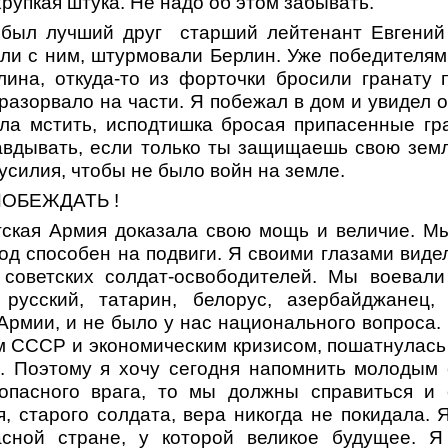
хрупкая штука. Не надо об этом забывать.
 был лучший друг старший лейтенант Евгений 
ли с ним, штурмовали Берлин. Уже победителям
лина, откуда-то из форточки бросили гранату 
 разорвало на части. Я побежал в дом и увидел 
ла мстить, исподтишка бросая припасенные гр
вдывать, если только ты защищаешь свою зем
усилия, чтобы не было войн на земле.
ОБЕЖДАТЬ !
ская Армия доказала свою мощь и величие. М
од способен на подвиги. Я своими глазами видел
 советских солдат-освободителей. Мы воевал
 русский, татарин, белорус, азербайджанец
рмии, и не было у нас национального вопроса.
ом СССР и экономическим кризисом, пошатнулась
. Поэтому я хочу сегодня напомнить молодым
 опасного врага, то мы должны справиться и 
, старого солдата, вера никогда не покидала. 
асной стране, у которой великое будущее. 