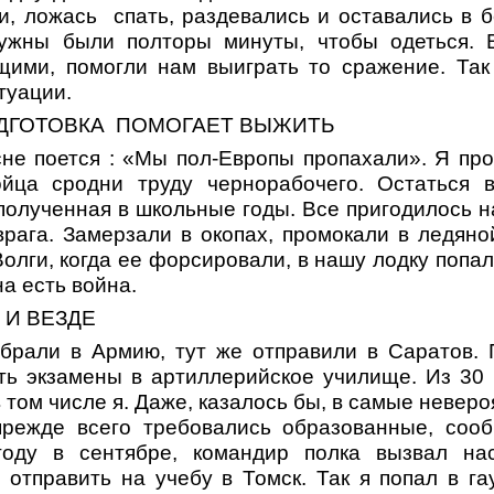
и, ложась спать, раздевались и оставались в б
нужны были полторы минуты, чтобы одеться. 
щими, помогли нам выиграть то сражение. Так
туации.
ДГОТОВКА ПОМОГАЕТ ВЫЖИТЬ
не поется : «Мы пол-Европы пропахали». Я пр
ойца сродни труду чернорабочего. Остаться 
полученная в школьные годы. Все пригодилось 
врага. Замерзали в окопах, промокали в ледяно
олги, когда ее форсировали, в нашу лодку попа
а есть война.
 И ВЕЗДЕ
абрали в Армию, тут же отправили в Саратов
ь экзамены в артиллерийское училище. Из 30
 том числе я. Даже, казалось бы, в самые невер
прежде всего требовались образованные, соо
оду в сентябре, командир полка вызвал нас
 отправить на учебу в Томск. Так я попал в г