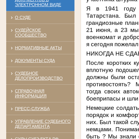
ЭЛЕКТРОННОМ ВИДЕ
Я в 1941 году 
Татарстана. Был
О СУДЕ
грандиозные планы
21 июня, а 23 мы
СУДЕЙСКОЕ
СООБЩЕСТВО
военкомат и добр
я сегодня пожелал
НОРМАТИВНЫЕ АКТЫ
НИКОГДА НЕ СД
ДОКУМЕНТЫ СУДА
После коротких к
вплотную подошел
СУДЕБНОЕ
должны были оста
ДЕЛОПРОИЗВОДСТВО
противостоять? М
тогда своих авто
СПРАВОЧНАЯ
ИНФОРМАЦИЯ
боеприпасы и шли 
Немецкие солдат
ПРЕСС-СЛУЖБА
порядок и комфор
них. Был такой сл
УПРАВЛЕНИЕ СУДЕБНОГО
ДЕПАРТАМЕНТА
немцами. Понимае
быть ? Мы знали 
СУДЫ СУБЪЕКТА РФ