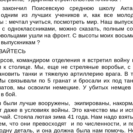
закончил Поисевскую среднюю школу Акта
 одним из лучших учеников и, как все моло
 : мечтал учиться, посмотреть мир. Наш выпус
 с одноклассниками, можно сказать, полным 
овольцами ушли на фронт. С высоты моих восьми
 выпускникам ?
АВАЙТЕСЬ
урсов, командиром отделения я встретил войну 
 к столице. Мы, еще не стреляные воробьи, с 
новить танки и тяжелую артиллерию врага. В т
ы связывали по 5 гранат и бросали их под тан
матов, мы освоили немецкие. У убитых немцев
в бой.
ы были лучше вооружены, экипированы, накорм
т даже в условиях войны. Это качество мы и ис
учай. Стояла лютая зима 41 года. Нам надо взят
м, что они превосходят и по численности, и п
одну деталь, и она должна была нам помочь. 