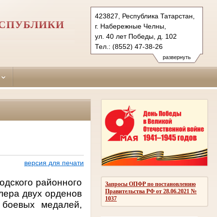
423827, Республика Татарстан,
ЕСПУБЛИКИ
г. Набережные Челны,
ул. 40 лет Победы, д. 102
Тел.: (8552) 47-38-26
naberezhno-
развернуть
chelninsky.tat@sudrf.ru
версия для печати
одского районного
Запросы ОПФР по постановлению
Правительства РФ от 28.06.2021 №
алера двух орденов
1037
 боевых медалей,