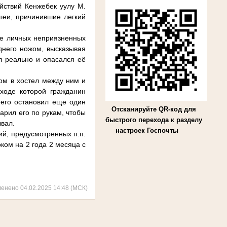
йствий Кенжебек уулу М.
шеи, причинившие легкий
чве личных неприязненных
днего ножом, высказывая
л реально и опасался её
дом в хостел между ним и
ходе которой гражданин
 его остановил еще один
Отсканируйте QR-код для
арил его по рукам, чтобы
быстрого перехода к разделу
ывал.
настроек Госпочты
ий, предусмотренных п.п.
оком на 2 года 2 месяца с
менено 04.02.2025 14:48 (МСК)