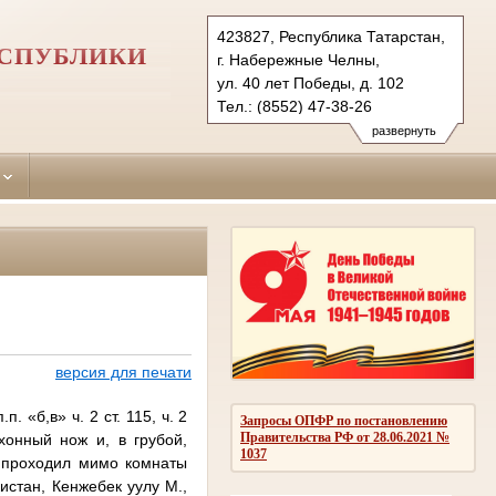
423827, Республика Татарстан,
ЕСПУБЛИКИ
г. Набережные Челны,
ул. 40 лет Победы, д. 102
Тел.: (8552) 47-38-26
naberezhno-
развернуть
chelninsky.tat@sudrf.ru
версия для печати
 «б,в» ч. 2 ст. 115, ч. 2
Запросы ОПФР по постановлению
Правительства РФ от 28.06.2021 №
хонный нож и, в грубой,
1037
, проходил мимо комнаты
истан, Кенжебек уулу М.,