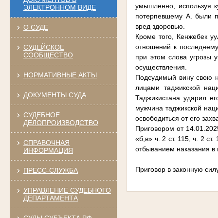
умышленно, используя к
ЭЛЕКТРОННОМ ВИДЕ
потерпевшему А. были п
вред здоровью.
О СУДЕ
Кроме того, Кенжебек уу
отношений к последнему
СУДЕЙСКОЕ
СООБЩЕСТВО
при этом слова угрозы 
осуществления.
НОРМАТИВНЫЕ АКТЫ
Подсудимый вину свою не
лицами таджикской нац
ДОКУМЕНТЫ СУДА
Таджикистана ударил ег
мужчина таджикской наци
СУДЕБНОЕ
освободиться от его захв
ДЕЛОПРОИЗВОДСТВО
Приговором от 14.01.202
«б,в» ч. 2 ст. 115, ч. 2
СПРАВОЧНАЯ
отбыванием наказания в
ИНФОРМАЦИЯ
Приговор в законную силу
ПРЕСС-СЛУЖБА
УПРАВЛЕНИЕ СУДЕБНОГО
ДЕПАРТАМЕНТА
СУДЫ СУБЪЕКТА РФ