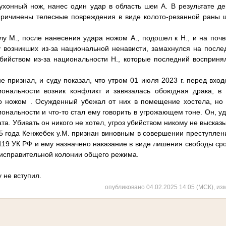
ухонный нож, нанес один удар в область шеи А. В результате де
ричинены телесные повреждения в виде колото-резанной раны 
лу М., после нанесения удара ножом А., подошел к Н., и на по
 возникших из-за национальной ненависти, замахнулся на после
убийством из-за национальности Н., которые последний восприня
 признал, и суду показал, что утром 01 июля 2023 г. перед вхо
иональности возник конфликт и завязалась обоюдная драка, в 
о ножом . Осужденный убежал от них в помещение хостела, но
ональности и что-то стал ему говорить в угрожающем тоне. Он, уд
ата. Убивать он никого не хотел, угроз убийством никому не высказ
5 года Кенжебек у.М. признан виновным в совершении преступлен
 ст. 119 УК РФ и ему назначено наказание в виде лишения свободы ср
 исправительной колонии общего режима.
 не вступил.
опубликовано 04.02.2025 14:05 (МСК), из