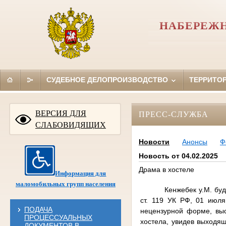
НАБЕРЕЖН
СУДЕБНОЕ ДЕЛОПРОИЗВОДСТВО
ТЕРРИТО
ВЕРСИЯ ДЛЯ
ПРЕСС-СЛУЖБА
СЛАБОВИДЯЩИХ
Новости
Анонсы
Ф
Новость от 04.02.2025
Драма в хостеле
Информация для
маломобильных групп населения
Кенжебек у.М. буд
ст. 119 УК РФ, 01 июля
ПОДАЧА
нецензурной форме, выс
ПРОЦЕССУАЛЬНЫХ
хостела, увидев выходящ
ДОКУМЕНТОВ В