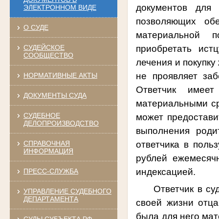
документов для 
ЭЛЕКТРОННОМ ВИДЕ
позволяющих обе
О СУДЕ
материальной п
приобретать истц
СУДЕЙСКОЕ
СООБЩЕСТВО
лечения и покупку
не проявляет за
НОРМАТИВНЫЕ АКТЫ
Ответчик имеет
ДОКУМЕНТЫ СУДА
материальными ср
СУДЕБНОЕ
может предостави
ДЕЛОПРОИЗВОДСТВО
выполнения роди
ответчика в поль
СПРАВОЧНАЯ
ИНФОРМАЦИЯ
рублей ежемесяч
индексацией.
ПРЕСС-СЛУЖБА
Ответчик в су
УПРАВЛЕНИЕ СУДЕБНОГО
ДЕПАРТАМЕНТА
своей жизни отца
была для него мат
СУДЫ СУБЪЕКТА РФ