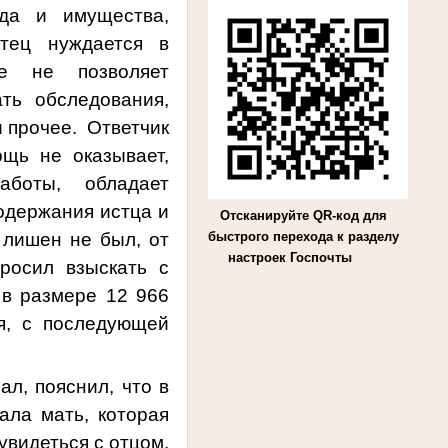
ода и имущества,
стец нуждается в
ие не позволяет
ать обследования,
и прочее. Ответчик
щь не оказывает,
аботы, обладает
одержания истца и
Отсканируйте QR-код для
 лишен не был, от
быстрого перехода к разделу
настроек Госпочты
росил взыскать с
 в размере 12 966
я, с последующей
л, пояснил, что в
ала мать, которая
увидеться с отцом,