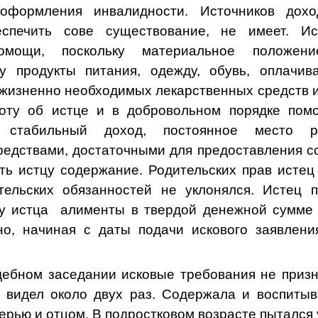
оформления инвалидности. Источников дох
спечить сове существование, не имеет. И
омощи, поскольку материальное положен
у продукты питания, одежду, обувь, оплачив
 жизненно необходимых лекарственных средств 
боту об истце и в добровольном порядке помо
 стабильный доход, постоянное место р
едствами, достаточными для предоставления с
ть истцу содержание. Родительских прав истец
тельских обязанностей не уклонялся. Истец п
зу истца алименты в твердой денежной сумме
но, начиная с даты подачи искового заявлени
дебном заседании исковые требования не призна
 видел около двух раз. Содержала и воспитыв
ерью и отцом. В подростковом возрасте пытался 