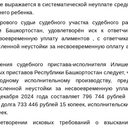
ое выражается в систематической неуплате сред
его ребенка.
ового судьи судебного участка судебного р
и Башкортостан, удовлетворён иск к ответ
воевременную уплату алиментов , с ответчик
ленной неустойки за несвоевременную оплату 
.
ения судебного пристава-исполнителя Илише
х приставов Республики Башкортостан следует,
одному исполнительному производству, пре
сленной неустойки за несвоевременную упла
екабря 2024 года составляет 796 744 рублей 
 долга 733 446 рублей 15 копеек, исполнительск
еек.
етворении исковых требований
о взыскан