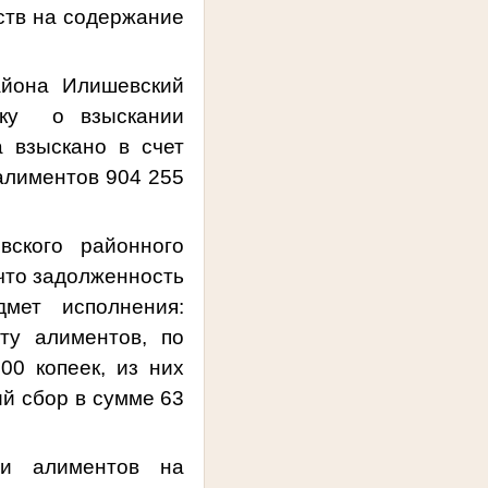
ств на содержание
айона Илишевский
чику о взыскании
а взыскано в счет
алиментов 904 255
вского районного
 что задолженность
дмет исполнения:
ту алиментов, по
00 копеек, из них
ий сбор в сумме 63
ии алиментов на