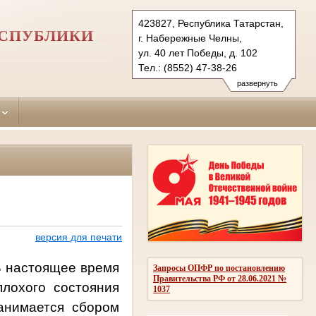
423827, Республика Татарстан,
ЕСПУБЛИКИ
г. Набережные Челны,
ул. 40 лет Победы, д. 102
Тел.: (8552) 47-38-26
naberezhno-
развернуть
chelninsky.tat@sudrf.ru
версия для печати
 В настоящее время
Запросы ОПФР по постановлению
Правительства РФ от 28.06.2021 №
плохого состояния
1037
анимается сбором