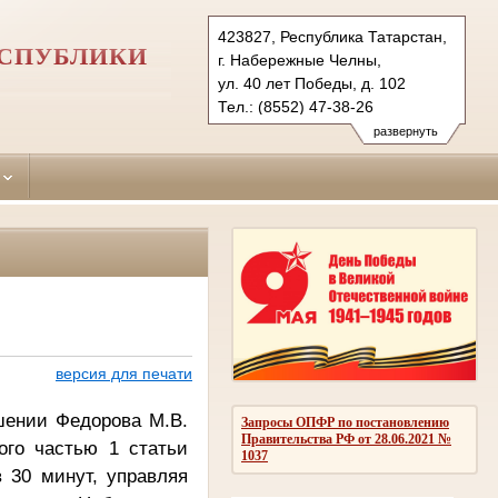
423827, Республика Татарстан,
ЕСПУБЛИКИ
г. Набережные Челны,
ул. 40 лет Победы, д. 102
Тел.: (8552) 47-38-26
naberezhno-
развернуть
chelninsky.tat@sudrf.ru
версия для печати
шении Федорова М.В.
Запросы ОПФР по постановлению
Правительства РФ от 28.06.2021 №
ого частью 1 статьи
1037
в 30 минут, управляя