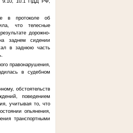
 9.10, 10.1 ПДД РФ,
ые в протоколе об
ила, что телесные
результате дорожно-
 на заднем сидении
хал в заднюю часть
ь.
ого правонарушения,
рдилась в судебном
нному, обстоятельств
ждений, поведением
я, учитывая то, что
остоянии опьянения,
ления транспортными