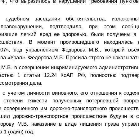
РФ, что выразилось в нарушении требования пунктов
в судебном заседании обстоятельства, изложенн
 правонарушении, подтвердила, при этом сообщ
нившие легкий вред ее здоровью, были получены в 
исшествия. В момент произошедшего находилась
107», под управлением Федорова М.В., который въе
ва «Урал». Федорова М.В. Просила строго не наказыват
 М.В. в совершении инкриминируемого административн
частью 1 статьи 12.24 КоАП РФ, полностью подтве
ассмотрения дела.
 с учетом личности виновного, его отношения к содея
 степени тяжести полученных потерпевшей повре
е совершенного им дорожно-транспортного происшестви
шил дорожно-транспортное происшествие будучи в с
орову М.В. наказание в виде лишения права управ
а 1 (один) год.