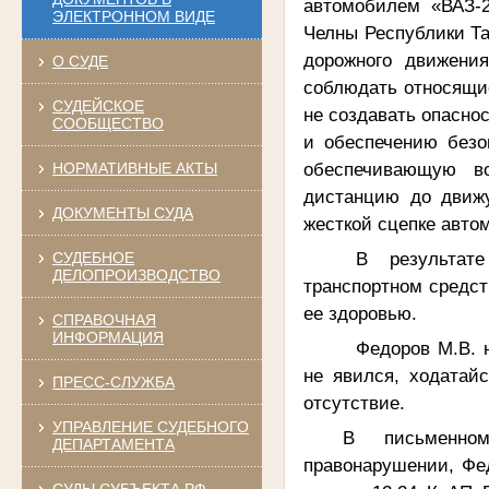
автомобилем «ВАЗ-
ЭЛЕКТРОННОМ ВИДЕ
Челны Республики Тат
дорожного движени
О СУДЕ
соблюдать относящие
СУДЕЙСКОЕ
не создавать опасно
СООБЩЕСТВО
и обеспечению безо
обеспечивающую в
НОРМАТИВНЫЕ АКТЫ
дистанцию до движу
ДОКУМЕНТЫ СУДА
жесткой сцепке авто
В результате
СУДЕБНОЕ
ДЕЛОПРОИЗВОДСТВО
транспортном средс
ее здоровью.
СПРАВОЧНАЯ
ИНФОРМАЦИЯ
Федоров М.В. 
не явился, ходатай
ПРЕСС-СЛУЖБА
отсутствие.
УПРАВЛЕНИЕ СУДЕБНОГО
В письменно
ДЕПАРТАМЕНТА
правонарушении,
Фе
СУДЫ СУБЪЕКТА РФ