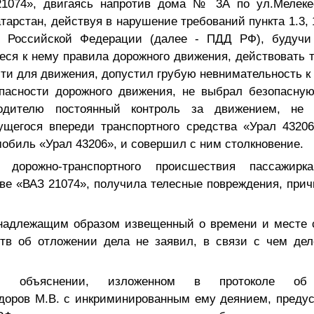
21074», двигаясь напротив дома № 3А по ул.Мелеке
арстан, действуя в нарушение требований пункта 1.3, 1
я Российской Федерации (далее - ПДД РФ),
будучи
ся к нему правила дорожного движения, действовать 
сти для движения, допустил грубую невнимательность к
пасности дорожного движения, не выбрал безопасную
одителю постоянный контроль за движением, не 
щегося впереди транспортного средства
«Урал 43206
мобиль «Урал 43206», и совершил с ним столкновение.
 дорожно-транспортного происшествия
пассажирк
тве «ВАЗ 21074», получила телесные повреждения, пр
надлежащим образом извещенный о времени и месте с
ств об отложении дела не заявил, в связи с чем дел
м объяснении, изложенном в протоколе об 
доров М.В. с инкриминированным ему деянием, преду