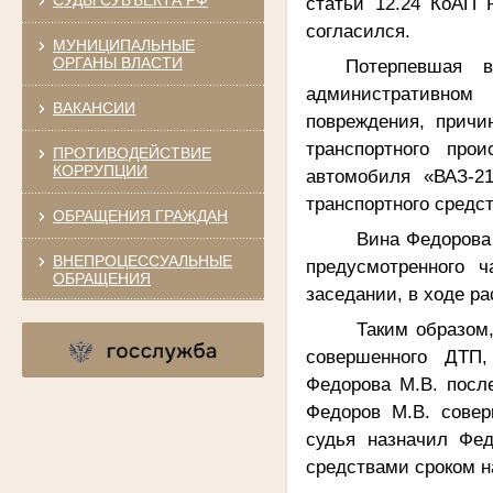
статьи 12.24 КоАП 
согласился.
МУНИЦИПАЛЬНЫЕ
ОРГАНЫ ВЛАСТИ
Потерпевшая
административном
ВАКАНСИИ
повреждения, причи
транспортного про
ПРОТИВОДЕЙСТВИЕ
КОРРУПЦИИ
автомобиля «ВАЗ-2
транспортного средст
ОБРАЩЕНИЯ ГРАЖДАН
Вина Федорова
ВНЕПРОЦЕССУАЛЬНЫЕ
предусмотренного 
ОБРАЩЕНИЯ
заседании, в ходе р
Таким образом,
совершенного ДТП,
Федорова М.В. посл
Федоров М.В. совер
судья назначил Фед
средствами
сроком
н