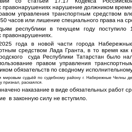
твии со статьей 17.17 Кодекса Российск
 правонарушениях нарушение должником време
равом управления транспортным средством вл
 50 часов или лишение специального права на сро
ьям республики в текущем году поступило 
 правонарушениях.
 2025 года в новой части города Набережн
ртным средством Лада Гранта, в то время как
ородского суда Республики Татарстан было на
пользование правом управления транспортны
иком обязательств по сводному исполнительному
и мировым судьёй по судебному району г. Набережные Челны де
у признал, раскаялся.
начено наказание в виде обязательных работ ср
е в законную силу не вступило.