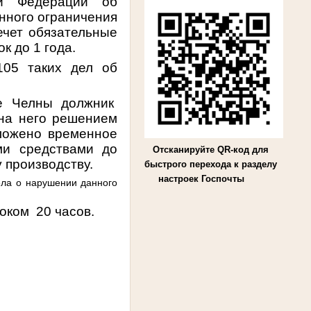
ой Федерации об
нного ограничения
ечет обязательные
к до 1 года.
105 таких дел об
ые Челны должник
 на него решением
ложено временное
ми средствами до
Отсканируйте QR-код для
 производству.
быстрого перехода к разделу
настроек Госпочты
ла о нарушении данного
оком 20 часов.