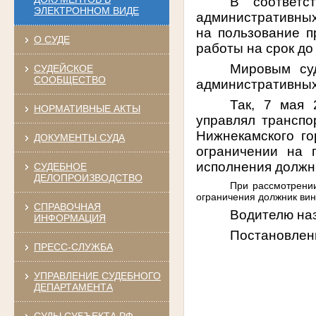
В соответс
ЭЛЕКТРОННОМ ВИДЕ
административных
на пользование п
О СУДЕ
работы на срок до
Мировым суд
СУДЕЙСКОЕ
СООБЩЕСТВО
административных
Так, 7 мая
НОРМАТИВНЫЕ АКТЫ
управлял транспо
Нижнекамского г
ДОКУМЕНТЫ СУДА
ограничении на 
исполнения должн
СУДЕБНОЕ
ДЕЛОПРОИЗВОДСТВО
При рассмотрени
ограничения должник вин
СПРАВОЧНАЯ
Водителю наз
ИНФОРМАЦИЯ
Постановлени
ПРЕСС-СЛУЖБА
УПРАВЛЕНИЕ СУДЕБНОГО
ДЕПАРТАМЕНТА
СУДЫ СУБЪЕКТА РФ