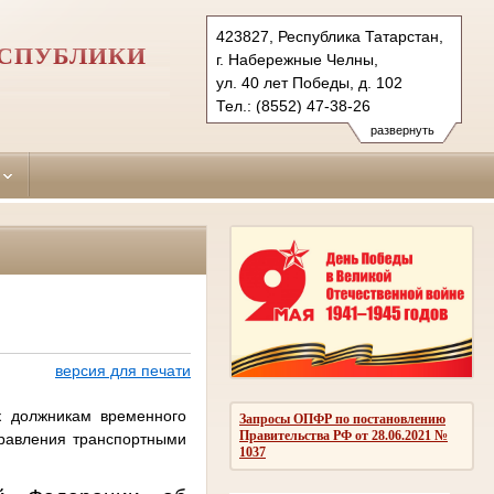
423827, Республика Татарстан,
ЕСПУБЛИКИ
г. Набережные Челны,
ул. 40 лет Победы, д. 102
Тел.: (8552) 47-38-26
naberezhno-
развернуть
chelninsky.tat@sudrf.ru
версия для печати
к должникам временного
Запросы ОПФР по постановлению
Правительства РФ от 28.06.2021 №
правления транспортными
1037