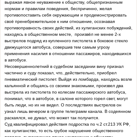
выражая явное неуважение к обществу, общепризнанным
нормам и правилам поведения, беспричинно, желая
противопоставить себя окружающим и продемонстрировать
своё пренебрежительное к ним отношение, осознавая
противоправность своих действий, из хулиганских побуждений,
находясь в общественном месте, произвёл не менее 2-х
выстрелов подряд из купленного пистолета в боковое стекло
движущегося автобуса, совершив тем самым угрозу
применения насилия в отношении пассажиров, находившихся
в автобусе.
Несовершеннолетний в судебном заседании вину признал
частично и суду показал, что, действительно, приобрел
пневматический пистолет. Выйдя из ломбарда, находясь возле
кальянной и общаясь со своими знакомыми, произвел два
выстрела из пистолета по колесам пассажирского автобуса,
понимал, что в автобусе, в салоне которого горел свет, могут
быть люди, но их не видел. О последствиях выстрелов он
узнал лишь вечером в группе телеграмм канала. В содеянном
раскаялся, не думал, что может так получится.
Суд квалифицировал действия подростка по ч.2 ст.213 УК РФ,
как хулиганство, то есть грубое нарушение общественного