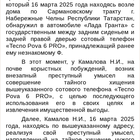
который
16 марта 2025 года находясь возле
дома по Сармановскому тракту г.
Набережные Челны Республики Татарстан,
обнаружил в автомобиле «Лада Гранта» с
государственным между задним сиденьем и
задней правой дверью сотовый телефон
«
Tecno
Pova
6
PRO
», принадлежащий ранее
ему незнакомому Ф.
В этот момент, у Камалова Н.И., на
почве корыстных побуждений, возник
внезапный преступный умысел на
совершение тайного хищения
вышеуказанного сотового телефона «
Tecno
Pova
6
PRO
», с целью последующего
использования его в своих целях и
извлечения имущественной выгоды.
Далее, Камалов Н.И., 16 марта 2025
года, находясь по вышеуказанному адресу,
реализуя свой преступный умысел,
направленный на тайное хищение чужого