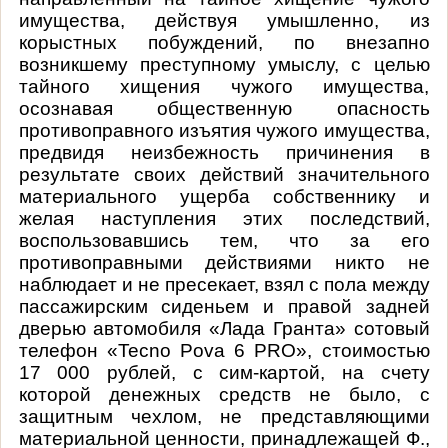
имущества, действуя умышленно, из
корыстных побуждений, по внезапно
возникшему преступному умыслу, с целью
тайного хищения чужого имущества,
осознавая общественную опасность
противоправного изъятия чужого имущества,
предвидя неизбежность причинения в
результате своих действий значительного
материального ущерба собственнику и
желая наступления этих последствий,
воспользовавшись тем, что за его
противоправными действиями никто не
наблюдает и не пресекает, взял с пола между
пассажирским сиденьем и правой задней
дверью автомобиля «Лада Гранта» сотовый
телефон «
Tecno
Pova
6
PRO
», стоимостью
17 000 рублей, с сим-картой, на счету
которой денежных средств не было, с
защитным чехлом, не представляющими
материальной ценности, принадлежащей Ф.,