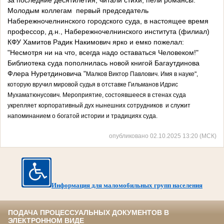
за последние десятилетия, читали стихи, пели романсы.
Молодым коллегам первый председатель
Набережночелнинского городского суда, в настоящее время
профессор, д.н., Набережночелнинского института (филиал)
КФУ Хамитов Радик Накимович ярко и емко пожелал:
"Несмотря ни на что, всегда надо оставаться Человеком!"
Библиотека суда пополнилась новой книгой Багаутдинова
Флера Нуретдиновича "
Малков Виктор Павлович. Имя в науке",
которую вручил мировой судья в отставке Гильманов Идрис
Мухаматюнусович. Мероприятие, состоявшееся в стенах суда
укрепляет корпоративный дух нынешних сотрудников и служит
напоминанием о богатой истории и традициях суда.
опубликовано 02.10.2025 13:20 (МСК)
Информация для маломобильных групп населения
ПОДАЧА ПРОЦЕССУАЛЬНЫХ ДОКУМЕНТОВ В
ЭЛЕКТРОННОМ ВИДЕ