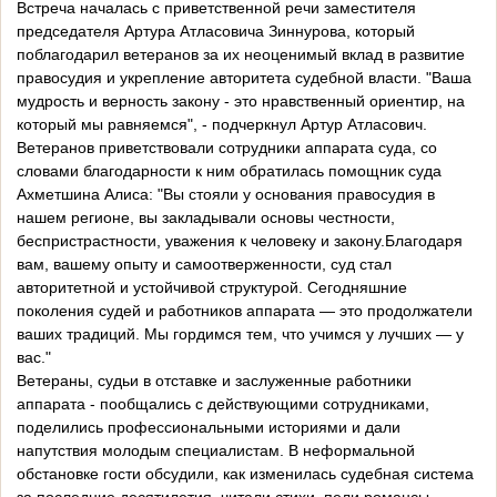
Встреча началась с приветственной речи заместителя
председателя Артура Атласовича Зиннурова, который
поблагодарил ветеранов за их неоценимый вклад в развитие
правосудия и укрепление авторитета судебной власти. "Ваша
мудрость и верность закону - это нравственный ориентир, на
который мы равняемся", - подчеркнул Артур Атласович.
Ветеранов приветствовали сотрудники аппарата суда, со
словами благодарности к ним обратилась помощник суда
Ахметшина Алиса: "Вы стояли у основания правосудия в
нашем регионе, вы закладывали основы честности,
беспристрастности, уважения к человеку и закону.Благодаря
вам, вашему опыту и самоотверженности, суд стал
авторитетной и устойчивой структурой. Сегодняшние
поколения судей и работников аппарата — это продолжатели
ваших традиций. Мы гордимся тем, что учимся у лучших — у
вас."
Ветераны, судьи в отставке и заслуженные работники
аппарата - пообщались с действующими сотрудниками,
поделились профессиональными историями и дали
напутствия молодым специалистам. В неформальной
обстановке гости обсудили, как изменилась судебная система