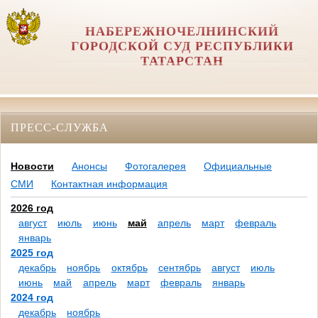
НАБЕРЕЖНОЧЕЛНИНСКИЙ
ГОРОДСКОЙ СУД РЕСПУБЛИКИ
ТАТАРСТАН
ПРЕСС-СЛУЖБА
Новости
Анонсы
Фотогалерея
Официальные
СМИ
Контактная информация
2026 год
август
июль
июнь
май
апрель
март
февраль
январь
2025 год
декабрь
ноябрь
октябрь
сентябрь
август
июль
июнь
май
апрель
март
февраль
январь
2024 год
декабрь
ноябрь