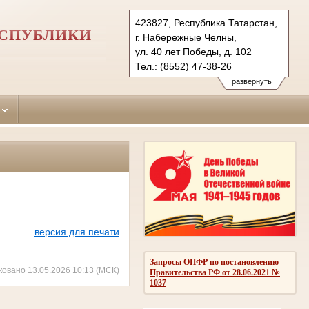
423827, Республика Татарстан,
ЕСПУБЛИКИ
г. Набережные Челны,
ул. 40 лет Победы, д. 102
Тел.: (8552) 47-38-26
naberezhno-
развернуть
chelninsky.tat@sudrf.ru
версия для печати
Запросы ОПФР по постановлению
ковано 13.05.2026 10:13 (МСК)
Правительства РФ от 28.06.2021 №
1037