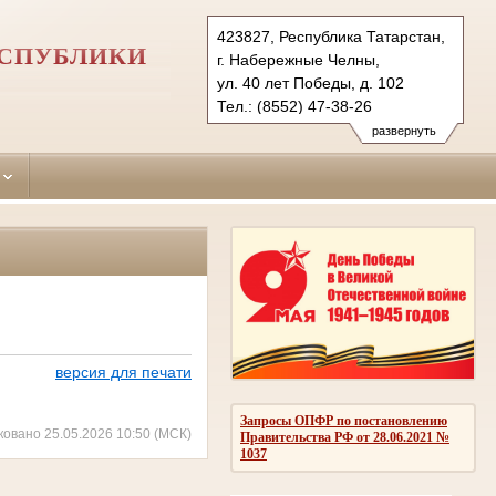
423827, Республика Татарстан,
ЕСПУБЛИКИ
г. Набережные Челны,
ул. 40 лет Победы, д. 102
Тел.: (8552) 47-38-26
naberezhno-
развернуть
chelninsky.tat@sudrf.ru
версия для печати
Запросы ОПФР по постановлению
ковано 25.05.2026 10:50 (МСК)
Правительства РФ от 28.06.2021 №
1037