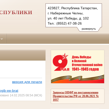
423827, Республика Татарстан,
ЕСПУБЛИКИ
г. Набережные Челны,
ул. 40 лет Победы, д. 102
Тел.: (8552) 47-38-26
naberezhno-
развернуть
chelninsky.tat@sudrf.ru
версия для печати
ogib-ee-brat
Запросы ОПФР по постановлению
ковано 14.02.2025 08:54 (МСК)
Правительства РФ от 28.06.2021 №
1037