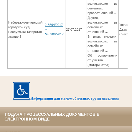
возникающие из
семейных
правоотношений →
Другие,
Набережночелнинский
возникающие из
2-8694/2017
Ушпаев
городской суд
семейных
~
27.07.2017
Джамил
Республики Татарстан
отношений →
М-6989/2017
Снаков
здание 3
В иных случаях,
возникающих из
семейных
отношений →
Об оспаривании
отцовства
(материнства)
Информация для маломобильных групп населения
ПОДАЧА ПРОЦЕССУАЛЬНЫХ ДОКУМЕНТОВ В
ЭЛЕКТРОННОМ ВИДЕ