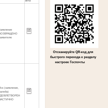
акты
Заявление
ВОЗВРАЩЕНО
заявителю
Отсканируйте QR-код для
быстрого перехода к разделу
настроек Госпочты
Иск (заявление,
жалоба)
УДОВЛЕТВОРЕН
ЧАСТИЧНО