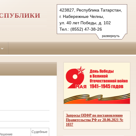
423827, Республика Татарстан,
ЕСПУБЛИКИ
г. Набережные Челны,
ул. 40 лет Победы, д. 102
Тел.: (8552) 47-38-26
naberezhno-
развернуть
chelninsky.tat@sudrf.ru
Запросы ОПФР по постановлению
Правительства РФ от 28.06.2021 №
1037
Судебные
Решение