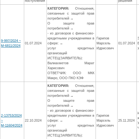
поступления
решения
КАТЕГОРИЯ:
Отношения,
связанные с защитой прав
потребителей →
О защите прав
потребителей →
- из договоров с финансово-
кредитными учреждениями в
Гарипов
9-997/2024 ~
01.07.2024
сфере: →
Марсель
01.07.2024
М-6811/2024
услуг кредитных
Идрисович
организаций
ИСТЕЦ(ЗАЯВИТЕЛЬ):
Валиахметов Марат
Харисович
ОТВЕТЧИК: ООО МКК
Макро, ООО ПКО КЭФ
КАТЕГОРИЯ:
Отношения,
связанные с защитой прав
потребителей →
О защите прав
потребителей →
- из договоров с финансово-
2-13753/2024
кредитными учреждениями в
Гарипов
~
22.10.2024
сфере: →
Марсель
25.11.2024
М-11604/2024
услуг кредитных
Идрисович
организаций
ИСТЕЦ(ЗАЯВИТЕЛЬ):