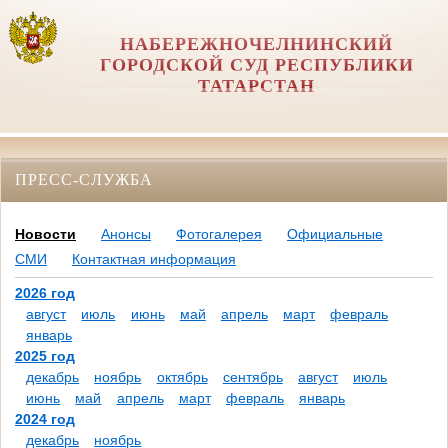
НАБЕРЕЖНОЧЕЛНИНСКИЙ
ГОРОДСКОЙ СУД РЕСПУБЛИКИ
ТАТАРСТАН
ПРЕСС-СЛУЖБА
Новости
Анонсы
Фотогалерея
Официальные
СМИ
Контактная информация
2026 год
август
июль
июнь
май
апрель
март
февраль
январь
2025 год
декабрь
ноябрь
октябрь
сентябрь
август
июль
июнь
май
апрель
март
февраль
январь
2024 год
декабрь
ноябрь